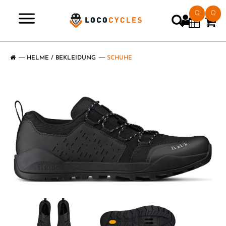
0
0
>
HELME / BEKLEIDUNG
SCHUHE