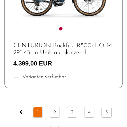
CENTURION Backfire R800i EQ M
29" 45cm Uniblau glänzend
4.399,00 EUR
Varianten verfügbar
1
2
3
4
5