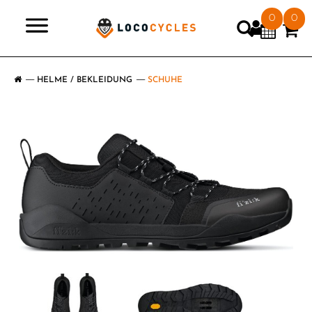
0
0
>
HELME / BEKLEIDUNG
SCHUHE