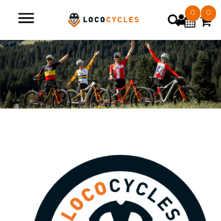
0
0
>