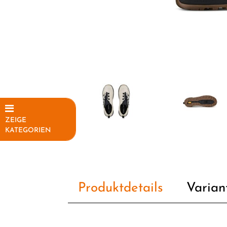
ZEIGE
KATEGORIEN
Elektrofahrräder
Fahrräder
Produktdetails
Varian
Fahrradteile
Fahrradzubehör
Helme /