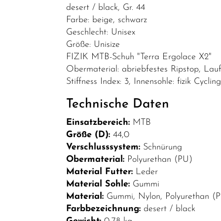
desert / black, Gr. 44
Bekleidung
Farbe: beige, schwarz
Brillen
Geschlecht: Unisex
Größe: Unisize
Helme &
FIZIK MTB-Schuh "Terra Ergolace X2"
Zubehör
Obermaterial: abriebfestes Ripstop, Lau
Schuhe
Stiffness Index: 3, Innensohle: fizik Cycl
SALE
Technische Daten
Top Artikel
Einsatzbereich:
MTB
Neuheiten
Größe (D):
44,0
Verschlusssystem:
Schnürung
Obermaterial:
Polyurethan (PU)
Material Futter:
Leder
Material Sohle:
Gummi
Material:
Gummi, Nylon, Polyurethan (
Farbbezeichnung:
desert / black