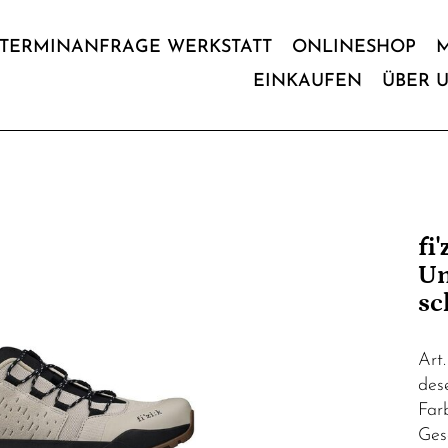
TERMINANFRAGE WERKSTATT
ONLINESHOP
EINKAUFEN
ÜBER 
fi
Un
sc
Art
dese
Far
Ges