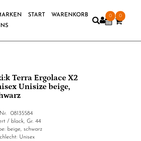
MARKEN
START
WARENKORB
0
0
UNS
'zi:k Terra Ergolace X2
isex Unisize beige,
hwarz
.Nr. 08135584
rt / black, Gr. 44
be: beige, schwarz
chlecht: Unisex