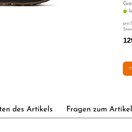
Grö
li
pro S
Stan
12
I
ten des Artikels
Fragen zum Artike