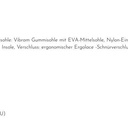
fsohle: Vibram Gummisohle mit EVA-Mittelsohle, Nylon-Eins
ing Insole, Verschluss: ergonomischer Ergolace -Schnürverschl
PU)