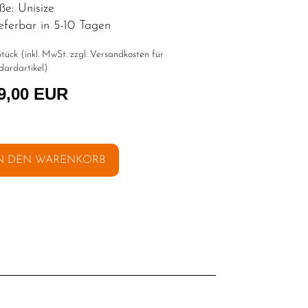
ße: Unisize
eferbar in 5-10 Tagen
tück (inkl. MwSt. zzgl.
Versandkosten für
dardartikel
)
9,00 EUR
N DEN WARENKORB
l