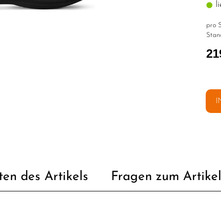
li
pro S
Stan
21
I
ten des Artikels
Fragen zum Artike