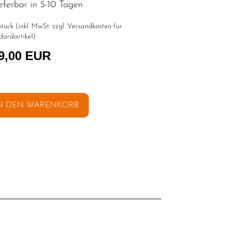
eferbar in 5-10 Tagen
tück (inkl. MwSt. zzgl.
Versandkosten für
dardartikel
)
9,00 EUR
N DEN WARENKORB
l