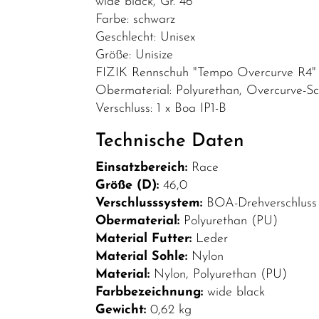
wide black, Gr. 46
Bekleidung
Farbe: schwarz
Geschlecht: Unisex
Brillen
Größe: Unisize
Helme &
FIZIK Rennschuh "Tempo Overcurve R4"
Zubehör
Obermaterial: Polyurethan, Overcurve-Schni
Verschluss: 1 x Boa IP1-B
Schuhe
SALE
Technische Daten
Top Artikel
Einsatzbereich:
Race
Größe (D):
46,0
Neuheiten
Verschlusssystem:
BOA-Drehverschluss 
Obermaterial:
Polyurethan (PU)
Material Futter:
Leder
Material Sohle:
Nylon
Material:
Nylon, Polyurethan (PU)
Farbbezeichnung:
wide black
Gewicht:
0,62 kg