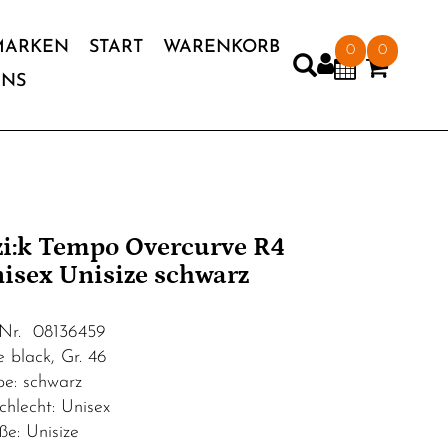
MARKEN
START
WARENKORB
0
0
UNS
'zi:k Tempo Overcurve R4
isex Unisize schwarz
.Nr. 08136459
e black, Gr. 46
be: schwarz
chlecht: Unisex
ße: Unisize