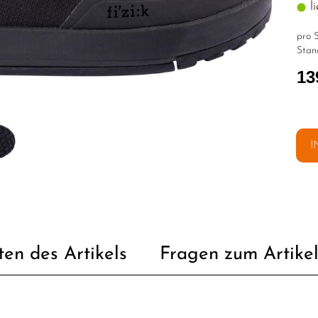
li
pro S
Stan
13
I
ten des Artikels
Fragen zum Artike