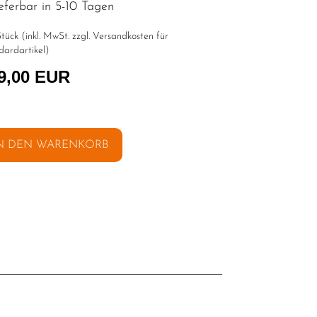
eferbar in 5-10 Tagen
tück (inkl. MwSt. zzgl.
Versandkosten für
dardartikel
)
9,00 EUR
N DEN WARENKORB
l