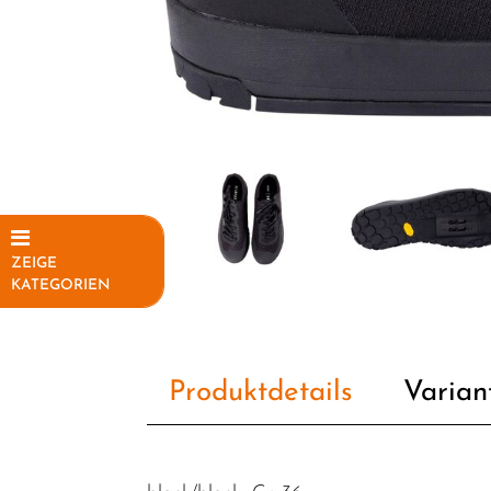
ZEIGE
KATEGORIEN
Elektrofahrräder
Fahrräder
Produktdetails
Varian
Fahrradteile
Fahrradzubehör
Helme /