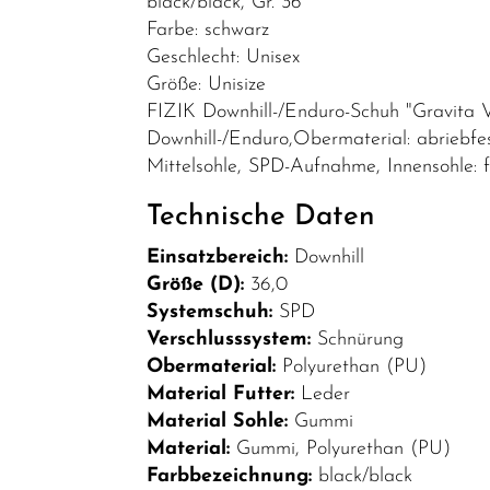
black/black, Gr. 36
Bekleidung
Farbe: schwarz
Geschlecht: Unisex
Brillen
Größe: Unisize
Helme &
FIZIK Downhill-/Enduro-Schuh "Gravita V
Zubehör
Downhill-/Enduro,Obermaterial: abriebf
Mittelsohle, SPD-Aufnahme, Innensohle: fi
Schuhe
Technische Daten
SALE
Einsatzbereich:
Downhill
Top Artikel
Größe (D):
36,0
Neuheiten
Systemschuh:
SPD
Verschlusssystem:
Schnürung
Obermaterial:
Polyurethan (PU)
Material Futter:
Leder
Material Sohle:
Gummi
Material:
Gummi, Polyurethan (PU)
Farbbezeichnung:
black/black