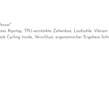
ersor"
estes Ripstop, TPU-verstärkte Zehenbox, Laufsohle: Vibr
zik Cycling Insole, Verschluss: ergonomischer Ergolace-Sch