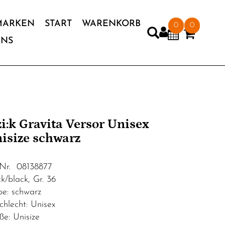
MARKEN
START
WARENKORB
0
0
UNS
'zi:k Gravita Versor Unisex
isize schwarz
.Nr. 08138877
ck/black, Gr. 36
be: schwarz
chlecht: Unisex
ße: Unisize