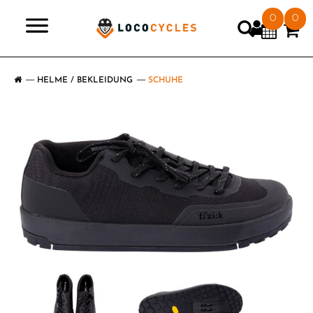
0
0
>
HELME / BEKLEIDUNG
SCHUHE