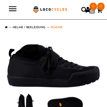
0
0
>
HELME / BEKLEIDUNG
SCHUHE