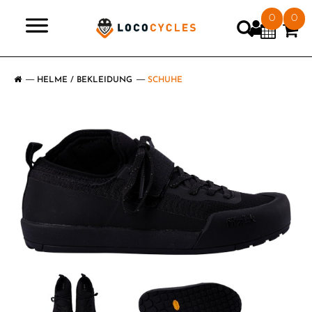
0
0
>
HELME / BEKLEIDUNG
SCHUHE