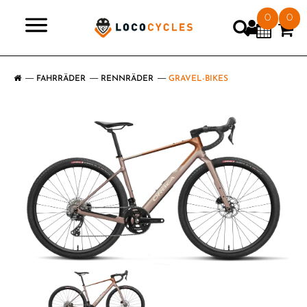
0
0
>
FAHRRÄDER
RENNRÄDER
GRAVEL-BIKES