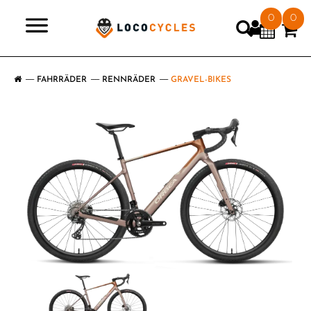
0
0
>
FAHRRÄDER
RENNRÄDER
GRAVEL-BIKES