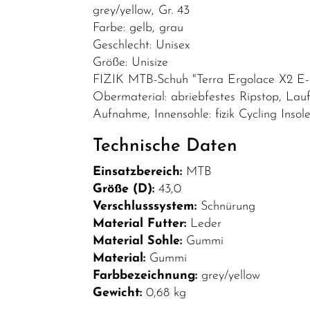
Bekleidung
grey/yellow, Gr. 43
Farbe: gelb, grau
Brillen
Geschlecht: Unisex
Helme &
Größe: Unisize
FIZIK MTB-Schuh "Terra Ergolace X2 E-
Zubehör
Obermaterial: abriebfestes Ripstop, Lauf
Schuhe
Aufnahme, Innensohle: fizik Cycling Insol
SALE
Technische Daten
Top Artikel
Einsatzbereich:
MTB
Neuheiten
Größe (D):
43,0
Verschlusssystem:
Schnürung
Material Futter:
Leder
Material Sohle:
Gummi
Material:
Gummi
Farbbezeichnung:
grey/yellow
Gewicht:
0,68 kg