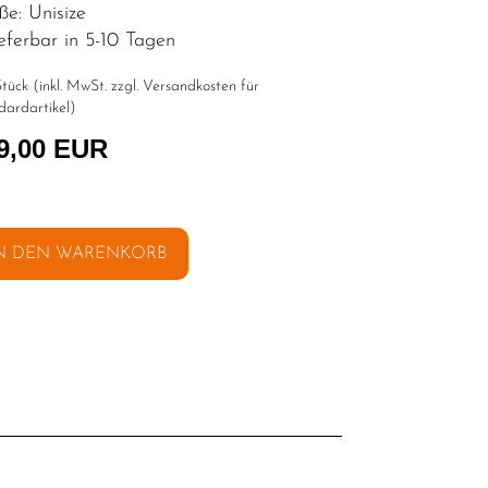
ße: Unisize
eferbar in 5-10 Tagen
tück (inkl. MwSt. zzgl.
Versandkosten für
dardartikel
)
9,00 EUR
N DEN WARENKORB
l