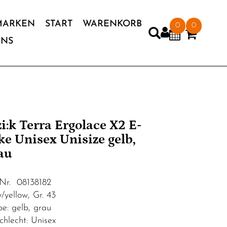
MARKEN
START
WARENKORB
0
0
UNS
'zi:k Terra Ergolace X2 E-
ke Unisex Unisize gelb,
au
.Nr. 08138182
/yellow, Gr. 43
be: gelb, grau
chlecht: Unisex