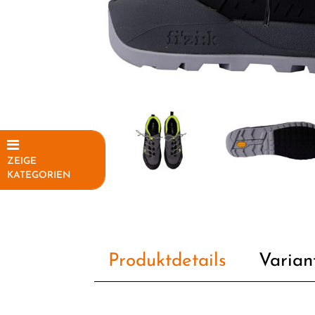
ZEIGE
KATEGORIEN
Elektrofahrräder
Fahrräder
Fahrradteile
Produktdetails
Varian
Fahrradzubehör
Helme /