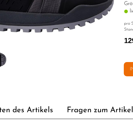
Grö
li
pro S
Stan
12
I
ten des Artikels
Fragen zum Artike