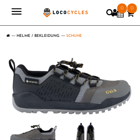
0
0
>
HELME / BEKLEIDUNG
SCHUHE