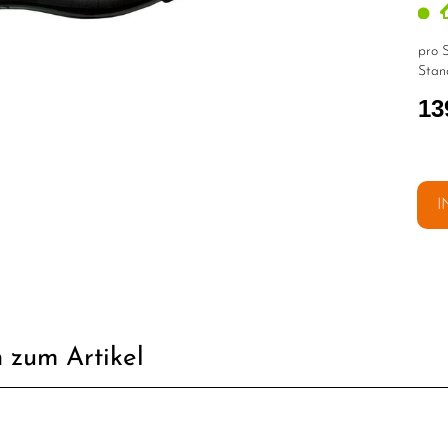
pro S
Stan
13
I
 zum Artikel