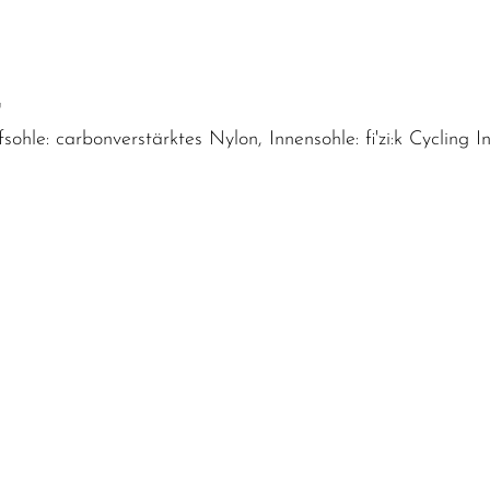
"
hle: carbonverstärktes Nylon, Innensohle: fi'zi:k Cycling I