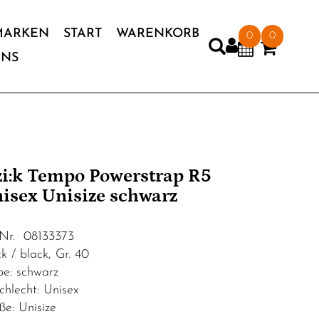
MARKEN
START
WARENKORB
0
0
UNS
'zi:k Tempo Powerstrap R5
isex Unisize schwarz
.Nr. 08133373
k / black, Gr. 40
be: schwarz
chlecht: Unisex
ße: Unisize