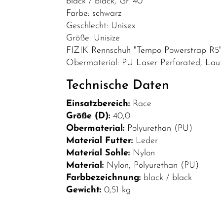
black / black, Gr. 40
Bekleidung
Farbe: schwarz
Brillen
Geschlecht: Unisex
Größe: Unisize
Helme &
FIZIK Rennschuh "Tempo Powerstrap R5
Zubehör
Obermaterial: PU Laser Perforated, Laufso
Schuhe
Technische Daten
SALE
Einsatzbereich:
Race
Top Artikel
Größe (D):
40,0
Neuheiten
Obermaterial:
Polyurethan (PU)
Material Futter:
Leder
Material Sohle:
Nylon
Material:
Nylon, Polyurethan (PU)
Farbbezeichnung:
black / black
Gewicht:
0,51 kg