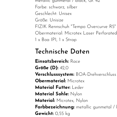
metallic gunmetal / black, Gr. 42
Bekleidung
Farbe: schwarz, silber
Geschlecht: Unisex
Brillen
Größe: Unisize
Helme &
FIZIK Rennschuh "Tempo Overcurve R5"
Zubehör
Obermaterial: Microtex Laser Perforated, 
1 x Boa IP1, 1 x Strap
Schuhe
SALE
Technische Daten
Top Artikel
Einsatzbereich:
Race
Größe (D):
42,0
Neuheiten
Verschlusssystem:
BOA-Drehverschluss 
Obermaterial:
Microtex
Material Futter:
Leder
Material Sohle:
Nylon
Material:
Microtex, Nylon
Farbbezeichnung:
metallic gunmetal / 
Gewicht:
0,55 kg