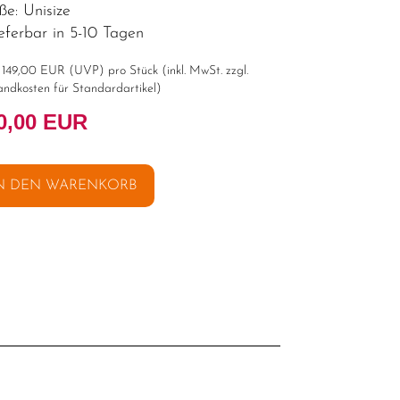
ße: Unisize
eferbar in 5-10 Tagen
t
149,00 EUR
(
UVP
) pro Stück (inkl. MwSt. zzgl.
andkosten für Standardartikel
)
0,00 EUR
N DEN WARENKORB
l