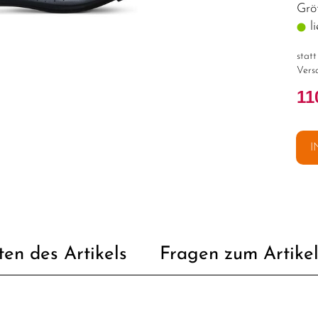
Grö
li
stat
Vers
11
I
ten des Artikels
Fragen zum Artike