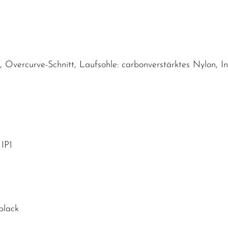
Overcurve-Schnitt, Laufsohle: carbonverstärktes Nylon, Innen
IP1
black