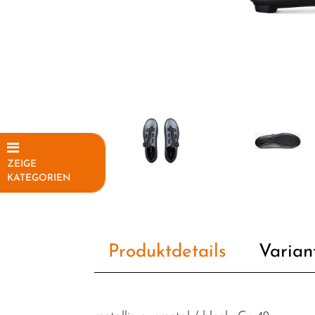
ZEIGE
KATEGORIEN
Elektrofahrräder
Fahrräder
Produktdetails
Varian
Fahrradteile
Fahrradzubehör
Helme /