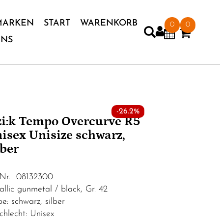
MARKEN
START
WARENKORB
0
0
UNS
-26.2%
'zi:k Tempo Overcurve R5
isex Unisize schwarz,
lber
.Nr. 08132300
allic gunmetal / black, Gr. 42
e: schwarz, silber
chlecht: Unisex