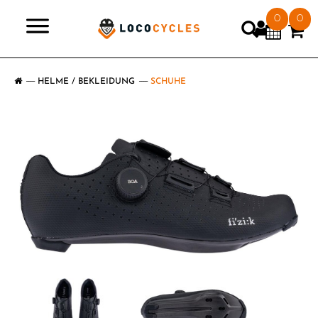
0
0
>
HELME / BEKLEIDUNG
SCHUHE