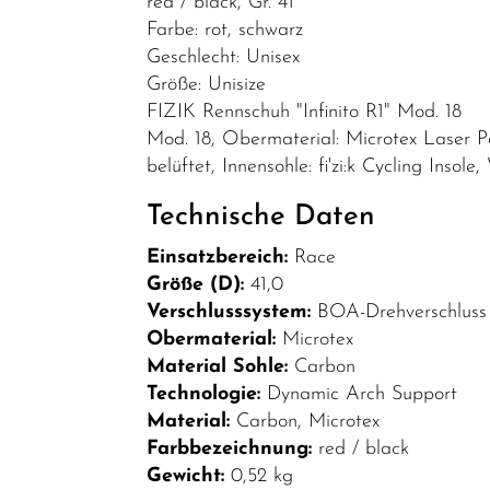
red / black, Gr. 41
Bekleidung
Farbe: rot, schwarz
Geschlecht: Unisex
Brillen
Größe: Unisize
Helme &
FIZIK Rennschuh "Infinito R1" Mod. 18
Zubehör
Mod. 18, Obermaterial: Microtex Laser P
belüftet, Innensohle: fi'zi:k Cycling Insol
Schuhe
SALE
Technische Daten
Top Artikel
Einsatzbereich:
Race
Größe (D):
41,0
Neuheiten
Verschlusssystem:
BOA-Drehverschluss 
Obermaterial:
Microtex
Material Sohle:
Carbon
Technologie:
Dynamic Arch Support
Material:
Carbon, Microtex
Farbbezeichnung:
red / black
Gewicht:
0,52 kg