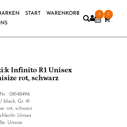
MARKEN
START
WARENKORB
0
0
UNS
'zi:k Infinito R1 Unisex
isize rot, schwarz
.Nr. 08148496
/ black, Gr. 41
be: rot, schwarz
chlecht: Unisex
ße: Unisize