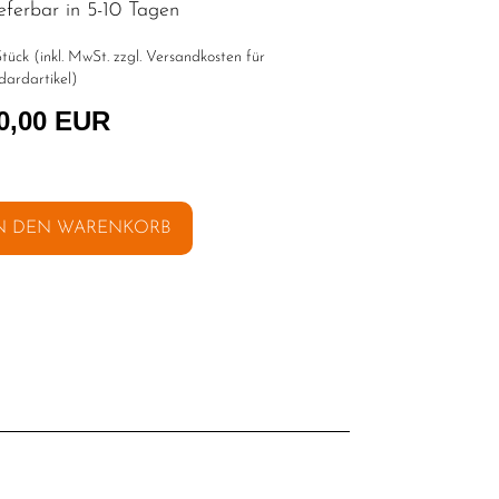
eferbar in 5-10 Tagen
tück (inkl. MwSt. zzgl.
Versandkosten für
dardartikel
)
0,00 EUR
N DEN WARENKORB
l