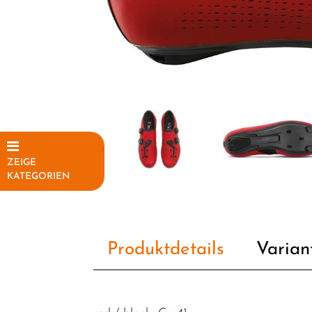
ZEIGE
KATEGORIEN
Elektrofahrräder
Fahrräder
Produktdetails
Varian
Fahrradteile
Fahrradzubehör
Helme /