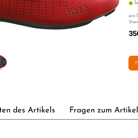
li
pro S
Stan
35
I
ten des Artikels
Fragen zum Artike