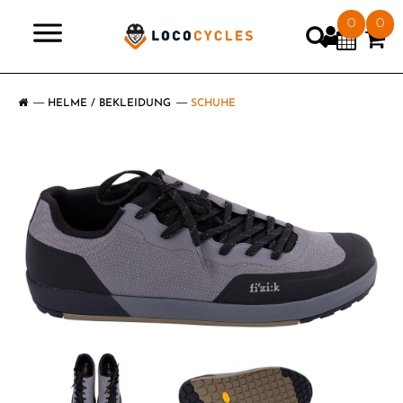
0
0
>
HELME / BEKLEIDUNG
SCHUHE