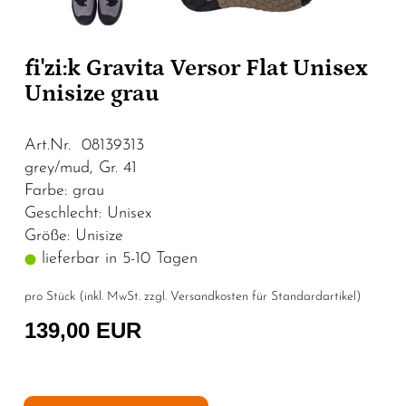
fi'zi:k Gravita Versor Flat Unisex
Unisize grau
Art.Nr. 08139313
grey/mud, Gr. 41
Farbe: grau
Geschlecht: Unisex
Größe: Unisize
lieferbar in 5-10 Tagen
pro Stück (inkl. MwSt. zzgl.
Versandkosten für Standardartikel
)
139,00 EUR