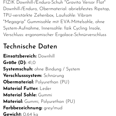
FIZIK Downhill-/Enduro-Schuh "Gravita Versor Flat"
Downhill-/Enduro, Obermaterial: abriebfestes Ripstop,
TPU-verstärkte Zehenbox, Laufsohle: Vibram
"Megagrip" Gummisohle mit EVA-Mittelsohle, ohne
System-Aufnahme, Innensohle: fizik Cycling Insole,
Verschluss: ergonomischer Ergolace-Schnürverschluss
Technische Daten
Einsatzbereich:
Downhill
Größe (D):
41,0
Systemschuh:
ohne Bindung / System
Verschlusssystem:
Schnürung
Obermaterial:
Polyurethan (PU)
Material Futter:
Leder
Material Sohle:
Gummi
Material:
Gummi, Polyurethan (PU)
Farbbezeichnung:
grey/mud
Gewicht:
0,64 kg