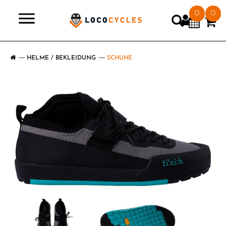
0
0
>
HELME / BEKLEIDUNG
SCHUHE