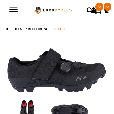
0
0
>
HELME / BEKLEIDUNG
SCHUHE