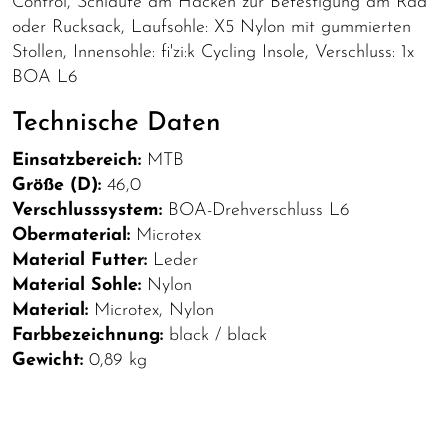
Control, Schlaufe am Hacken zur Befestigung am Rad
oder Rucksack, Laufsohle: X5 Nylon mit gummierten
Stollen, Innensohle: fi'zi:k Cycling Insole, Verschluss: 1x
BOA L6
Technische Daten
Einsatzbereich:
MTB
Größe (D):
46,0
Verschlusssystem:
BOA-Drehverschluss L6
Obermaterial:
Microtex
Material Futter:
Leder
Material Sohle:
Nylon
Material:
Microtex, Nylon
Farbbezeichnung:
black / black
Gewicht:
0,89 kg