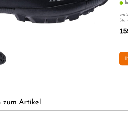
li
pro S
Stan
15
I
 zum Artikel