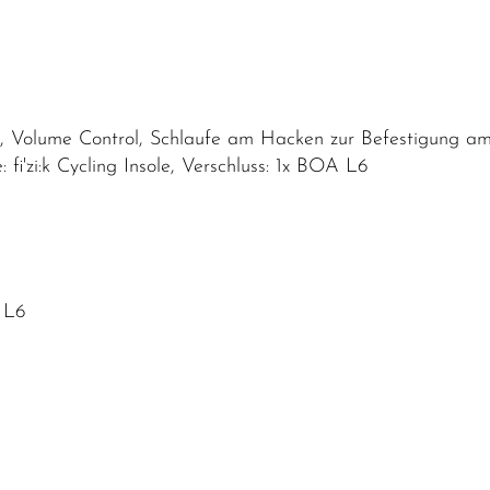
d, Volume Control, Schlaufe am Hacken zur Befestigung a
 fi'zi:k Cycling Insole, Verschluss: 1x BOA L6
 L6