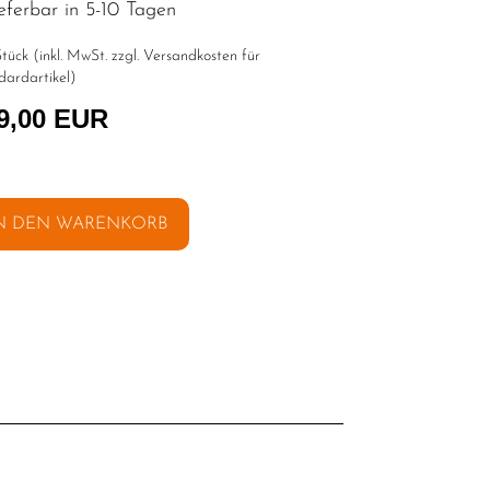
eferbar in 5-10 Tagen
tück (inkl. MwSt. zzgl.
Versandkosten für
dardartikel
)
9,00 EUR
N DEN WARENKORB