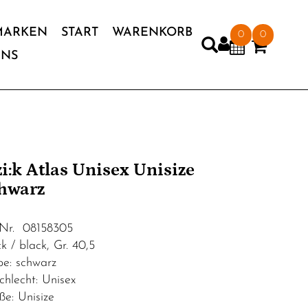
MARKEN
START
WARENKORB
0
0
UNS
'zi:k Atlas Unisex Unisize
hwarz
.Nr. 08158305
k / black, Gr. 40,5
be: schwarz
chlecht: Unisex
ße: Unisize