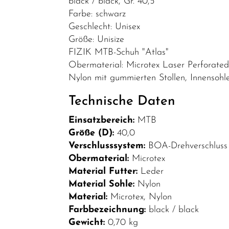
black / black, Gr. 40,5
Bekleidung
Farbe: schwarz
Geschlecht: Unisex
Brillen
Größe: Unisize
Helme &
FIZIK MTB-Schuh "Atlas"
Zubehör
Obermaterial: Microtex Laser Perforate
Nylon mit gummierten Stollen, Innensohle:
Schuhe
SALE
Technische Daten
Top Artikel
Einsatzbereich:
MTB
Größe (D):
40,0
Neuheiten
Verschlusssystem:
BOA-Drehverschluss
Obermaterial:
Microtex
Material Futter:
Leder
Material Sohle:
Nylon
Material:
Microtex, Nylon
Farbbezeichnung:
black / black
Gewicht:
0,70 kg