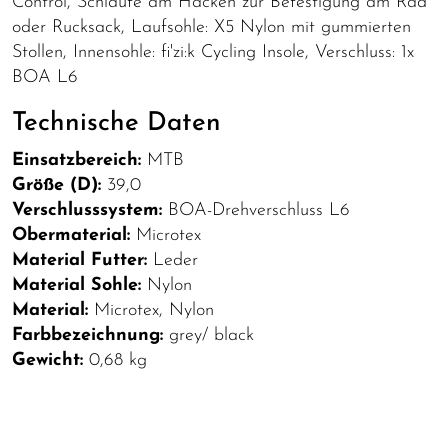
Control, Schlaufe am Hacken zur Befestigung am Rad
oder Rucksack, Laufsohle: X5 Nylon mit gummierten
Stollen, Innensohle: fi'zi:k Cycling Insole, Verschluss: 1x
BOA L6
Technische Daten
Einsatzbereich:
MTB
Größe (D):
39,0
Verschlusssystem:
BOA-Drehverschluss L6
Obermaterial:
Microtex
Material Futter:
Leder
Material Sohle:
Nylon
Material:
Microtex, Nylon
Farbbezeichnung:
grey/ black
Gewicht:
0,68 kg