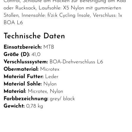
Control, Schlaufe am Hacken zur Befestigung am Rad
oder Rucksack, Laufsohle: X5 Nylon mit gummierten
Stollen, Innensohle: fi'zi:k Cycling Insole, Verschluss: 1x
BOA L6
Technische Daten
Einsatzbereich:
MTB
Größe (D):
41,0
Verschlusssystem:
BOA-Drehverschluss L6
Obermaterial:
Microtex
Material Futter:
Leder
Material Sohle:
Nylon
Material:
Microtex, Nylon
Farbbezeichnung:
grey/ black
Gewicht:
0,78 kg