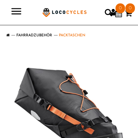
0
0
>
FAHRRADZUBEHÖR
PACKTASCHEN