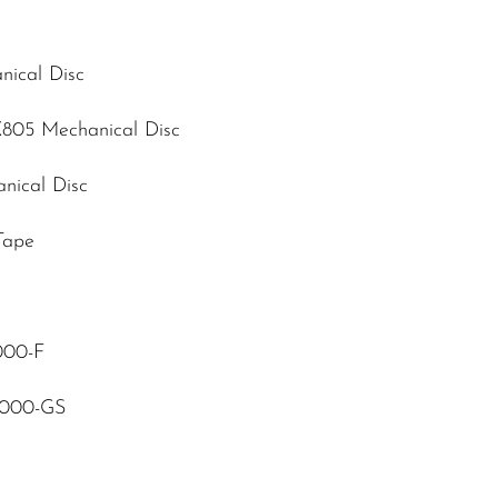
nical Disc
X805 Mechanical Disc
nical Disc
Tape
000-F
R2000-GS