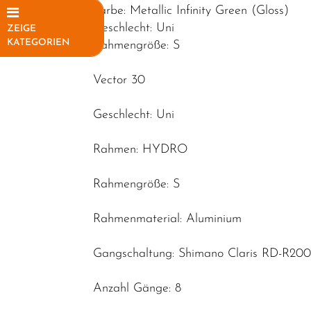
Farbe: Metallic Infinity Green (Gloss)
Geschlecht: Uni
ZEIGE
KATEGORIEN
Rahmengröße: S
Elektrofahrräder
Vector 30
Fahrräder
Geschlecht: Uni
Mountainbikes
Rennräder
Rahmen: HYDRO
Kinder-
Rahmengröße: S
Jugendfahrräder
Trekkingräder
Rahmenmaterial: Aluminium
Fahrradteile
Gangschaltung: Shimano Claris RD-R20
Fahrradzubehör
Anzahl Gänge: 8
Helme /