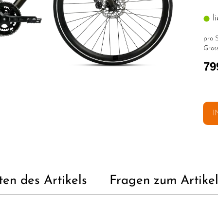
li
pro S
Gross
79
I
ten des Artikels
Fragen zum Artike