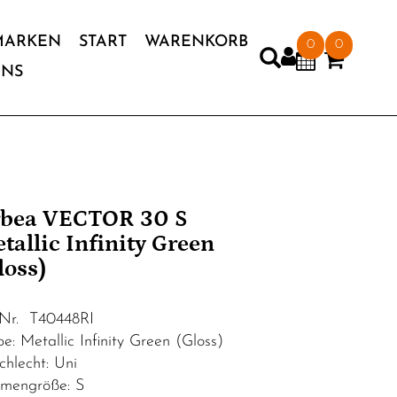
MARKEN
START
WARENKORB
0
0
UNS
bea VECTOR 30 S
tallic Infinity Green
loss)
.Nr. T40448RI
e: Metallic Infinity Green (Gloss)
chlecht: Uni
mengröße: S