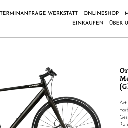
TERMINANFRAGE WERKSTATT
ONLINESHOP
EINKAUFEN
ÜBER 
Or
Me
(G
Art
Farb
Ges
Rah