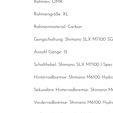
Rahmen: OMR
Fahrräder
Rahmengröße: XL
Fahrradteile
Fahrradzubehör
Rahmenmaterial: Carbon
Helme /
Gangschaltung: Shimano SLX M7100 SG
Bekleidung
SALE
Anzahl Gänge: 12
Top Artikel
Schalthebel: Shimano SLX M7100 I-Spe
Neuheiten
Hinterradbremse: Shimano M6100 Hydrau
Sekundäre Hinterradbremse: Shimano M6
Vorderradbremse: Shimano M6100 Hydra