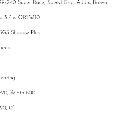
29x2.40 Super Race, Speed Grip, Addix, Brown
ip 3-Pos QR15x110
 SGS Shadow Plus
Speed
Bearing
e20, Width 800
20, 0º