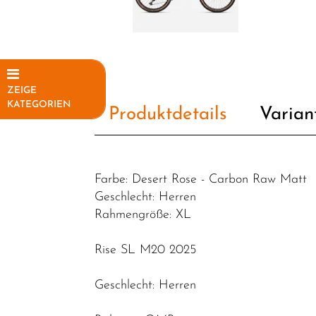
ZEIGE
KATEGORIEN
Produktdetails
Varian
Elektrofahrräder
E-Sport
Farbe: Desert Rose - Carbon Raw Matt
E-MTB
Geschlecht: Herren
Hardtail
Rahmengröße: XL
E-MTB Fully
Rise SL M20 2025
E-City
E-Road
Geschlecht: Herren
E-Trekking