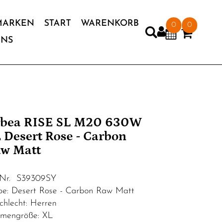
MARKEN
START
WARENKORB
0
0
UNS
bea RISE SL M20 630W
 Desert Rose - Carbon
w Matt
.Nr. S39309SY
be: Desert Rose - Carbon Raw Matt
chlecht: Herren
mengröße: XL