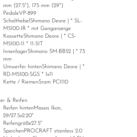
mm (27.5"), 175 mm (29")
PedaleVP-899
SchalthebelShimano Deore | * SL-
M5100-IR * mit Ganganzeige
KassetteShimano Deore | * CS-
M5100-11 * 11-51T
InnenlagerShimano SM-BB52 | * 73
mm
Umwerfer hintenShimano Deore | *
RD-M5100-SGS * 1x11
Kette / RiemenSram PC1110
er & Reifen
Reifen hintenMaxxis Ikon,
29/27.5x2.20"
Reifengröße27.5"
SpeichenPROCRAFT stainless 2.0