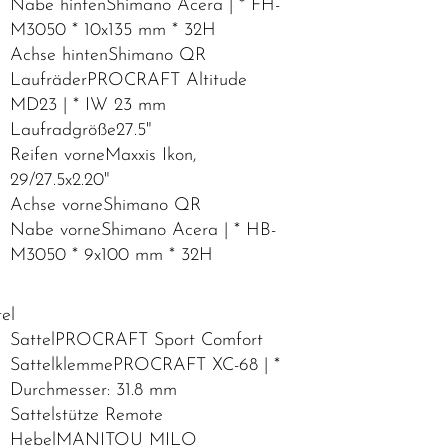
Nabe hintenShimano Acera | * FH-
M3050 * 10x135 mm * 32H
Achse hintenShimano QR
LaufräderPROCRAFT Altitude
MD23 | * IW 23 mm
Laufradgröße27.5"
Reifen vorneMaxxis Ikon,
29/27.5x2.20"
Achse vorneShimano QR
Nabe vorneShimano Acera | * HB-
M3050 * 9x100 mm * 32H
tel
SattelPROCRAFT Sport Comfort
SattelklemmePROCRAFT XC-68 | *
Durchmesser: 31.8 mm
Sattelstütze Remote
HebelMANITOU MILO