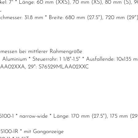
el: 7° * Länge: 60 mm (XXS), 70 mm (XS), 80 mm (S),
L
hmesser: 31.8 mm * Breite: 680 mm (27.5"), 720 mm (29")
emessen bei mittlerer Rahmengröße
l: Aluminium * Steuerrohr: 1 1/8"-1.5" * Ausfallende: 10x
7MLAA02XXA, 29": S76529MLAA02XXC
100-1 * narrow-wide * Länge: 170 mm (27.5"), 175 mm (29
M5100-IR * mit Ganganzeige