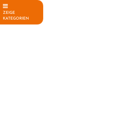
ZEIGE
KATEGORIEN
Elektrofahrräder
Fahrräder
Mountainbikes
Rennräder
Kinder-
Jugendfahrräder
Trekkingräder
Fahrradteile
Fahrradzubehör
Helme /