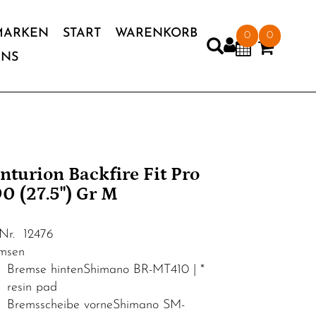
MARKEN
START
WARENKORB
0
0
UNS
nturion Backfire Fit Pro
0 (27.5") Gr M
.Nr. 12476
msen
Bremse hintenShimano BR-MT410 | *
resin pad
Bremsscheibe vorneShimano SM-