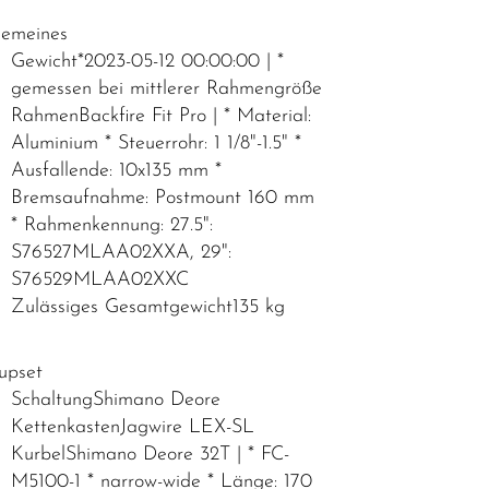
gemeines
Gewicht*2023-05-12 00:00:00 | *
gemessen bei mittlerer Rahmengröße
RahmenBackfire Fit Pro | * Material:
Aluminium * Steuerrohr: 1 1/8"-1.5" *
Ausfallende: 10x135 mm *
Bremsaufnahme: Postmount 160 mm
* Rahmenkennung: 27.5":
S76527MLAA02XXA, 29":
S76529MLAA02XXC
Zulässiges Gesamtgewicht135 kg
upset
SchaltungShimano Deore
KettenkastenJagwire LEX-SL
KurbelShimano Deore 32T | * FC-
M5100-1 * narrow-wide * Länge: 170