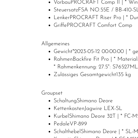
VorbauPROCRAFT Comp II | * Wink
SteuersatzFSA NO.55E / BB-410-S
LenkerPROCRAFT Riser Pro | * Durc
GriffePROCRAFT Comfort Comp
Allgemeines
Gewicht*2023-05-12 00:00:00 | * g
RahmenBackfire Fit Pro | * Materia
* Rahmenkennung: 27.5": S7652
Zulässiges Gesamtgewicht135 kg
Groupset
SchaltungShimano Deore
KettenkastenJagwire LEX-SL
KurbelShimano Deore 32T | * FC-M5
PedaleVP-899
SchalthebelShimano Deore | * SL-