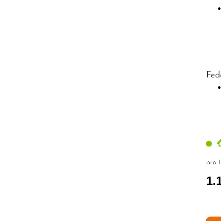
Fed
pro 1
1.