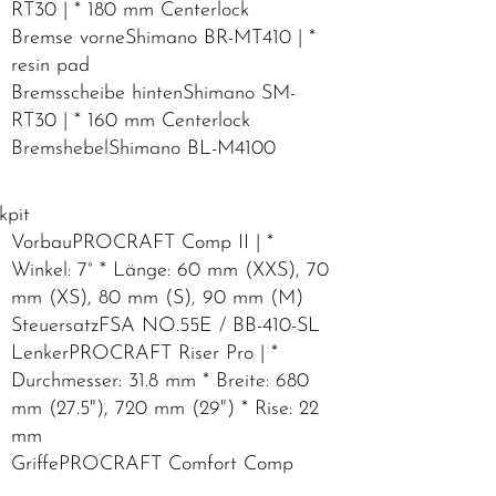
RT30 | * 180 mm Centerlock
Bremse vorneShimano BR-MT410 | *
resin pad
Bremsscheibe hintenShimano SM-
RT30 | * 160 mm Centerlock
BremshebelShimano BL-M4100
kpit
VorbauPROCRAFT Comp II | *
Winkel: 7° * Länge: 60 mm (XXS), 70
mm (XS), 80 mm (S), 90 mm (M)
SteuersatzFSA NO.55E / BB-410-SL
LenkerPROCRAFT Riser Pro | *
Durchmesser: 31.8 mm * Breite: 680
mm (27.5"), 720 mm (29") * Rise: 22
mm
GriffePROCRAFT Comfort Comp