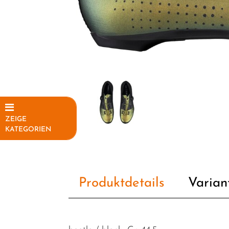
ZEIGE
KATEGORIEN
Elektrofahrräder
Fahrräder
Produktdetails
Varian
Fahrradteile
Fahrradzubehör
Helme /