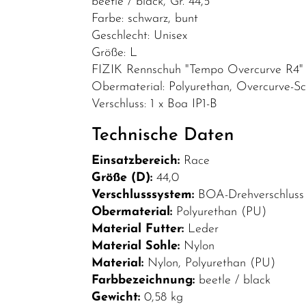
beetle / black, Gr. 44,5
Bekleidung
Farbe: schwarz, bunt
Geschlecht: Unisex
Brillen
Größe: L
Helme &
FIZIK Rennschuh "Tempo Overcurve R4"
Zubehör
Obermaterial: Polyurethan, Overcurve-Schni
Verschluss: 1 x Boa IP1-B
Schuhe
SALE
Technische Daten
Top Artikel
Einsatzbereich:
Race
Größe (D):
44,0
Neuheiten
Verschlusssystem:
BOA-Drehverschluss 
Obermaterial:
Polyurethan (PU)
Material Futter:
Leder
Material Sohle:
Nylon
Material:
Nylon, Polyurethan (PU)
Farbbezeichnung:
beetle / black
Gewicht:
0,58 kg