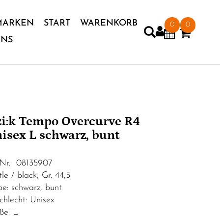
MARKEN
START
WARENKORB
0
0
UNS
'zi:k Tempo Overcurve R4
isex L schwarz, bunt
.Nr. 08135907
le / black, Gr. 44,5
be: schwarz, bunt
chlecht: Unisex
ße: L