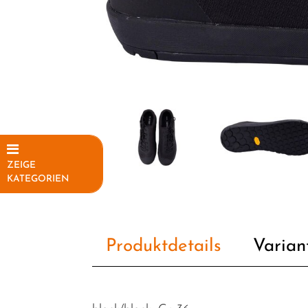
ZEIGE
KATEGORIEN
Elektrofahrräder
Fahrräder
Produktdetails
Varian
Fahrradteile
Fahrradzubehör
Helme /