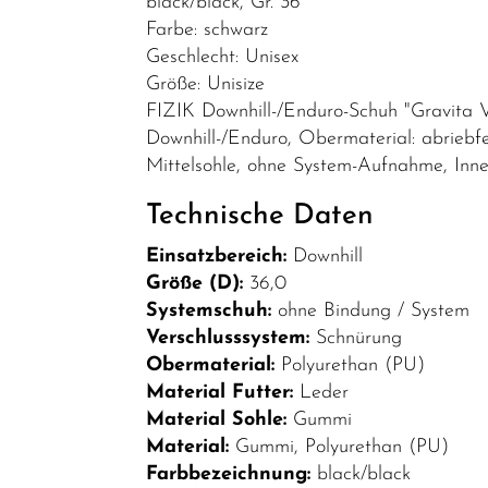
black/black, Gr. 36
Bekleidung
Farbe: schwarz
Geschlecht: Unisex
Brillen
Größe: Unisize
Helme &
FIZIK Downhill-/Enduro-Schuh "Gravita V
Zubehör
Downhill-/Enduro, Obermaterial: abrieb
Mittelsohle, ohne System-Aufnahme, Innen
Schuhe
Technische Daten
SALE
Einsatzbereich:
Downhill
Top Artikel
Größe (D):
36,0
Neuheiten
Systemschuh:
ohne Bindung / System
Verschlusssystem:
Schnürung
Obermaterial:
Polyurethan (PU)
Material Futter:
Leder
Material Sohle:
Gummi
Material:
Gummi, Polyurethan (PU)
Farbbezeichnung:
black/black