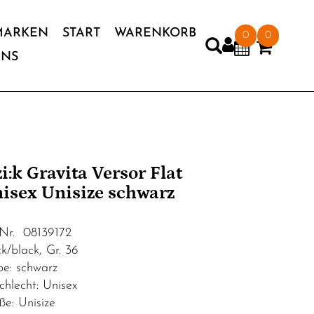
MARKEN
START
WARENKORB
0
0
UNS
'zi:k Gravita Versor Flat
isex Unisize schwarz
.Nr. 08139172
ck/black, Gr. 36
be: schwarz
chlecht: Unisex
ße: Unisize