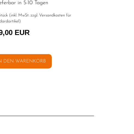
eferbar in 5-10 Tagen
tück (inkl. MwSt. zzgl.
Versandkosten für
dardartikel
)
9,00 EUR
N DEN WARENKORB
l