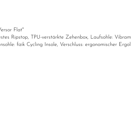
ersor Flat"
festes Ripstop, TPU-verstärkte Zehenbox, Laufsohle: Vib
sohle: fizik Cycling Insole, Verschluss: ergonomischer Ergo