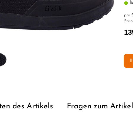
li
pro S
Stan
13
I
ten des Artikels
Fragen zum Artike