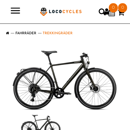
0
0
>
FAHRRÄDER
TREKKINGRÄDER