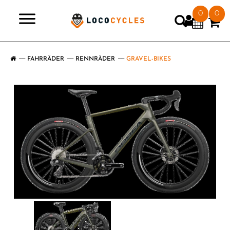
0
0
>
FAHRRÄDER
RENNRÄDER
GRAVEL-BIKES