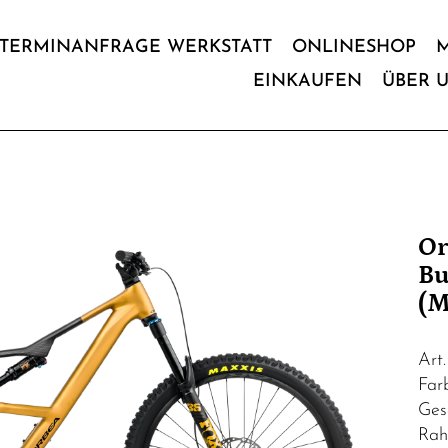
TERMINANFRAGE WERKSTATT
ONLINESHOP
EINKAUFEN
ÜBER 
Or
Bu
(M
Art
Far
Ges
Rah