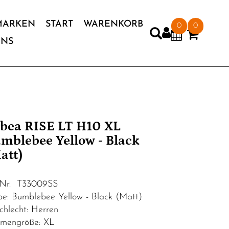
MARKEN
START
WARENKORB
0
0
UNS
bea RISE LT H10 XL
mblebee Yellow - Black
att)
.Nr. T33009SS
be: Bumblebee Yellow - Black (Matt)
chlecht: Herren
mengröße: XL