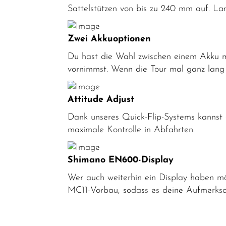
Sattelstützen von bis zu 240 mm auf. Lan
E-MTB Fully
E-City
Zwei Akkuoptionen
E-Road
Du hast die Wahl zwischen einem Akku mi
vornimmst. Wenn die Tour mal ganz lang
E-Trekking
Fahrräder
Attitude Adjust
Fahrradteile
Dank unseres Quick-Flip-Systems kannst 
Fahrradzubehör
maximale Kontrolle in Abfahrten.
Helme /
Bekleidung
Shimano EN600-Display
SALE
Wer auch weiterhin ein Display haben möc
MC11-Vorbau, sodass es deine Aufmerksam
Top Artikel
Neuheiten