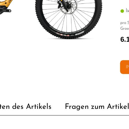
li
pro S
Gross
6.
I
ten des Artikels
Fragen zum Artike