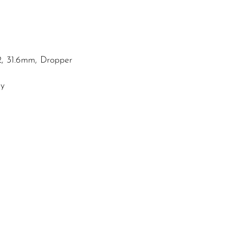
2, 31.6mm, Dropper
dy