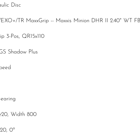
lic Disc
G/EXO+/TR MaxxGrip -- Maxxis Minion DHR II 2.40" WT F
ip 3-Pos, QR15x110
SGS Shadow Plus
Speed
Bearing
e20, Width 800
20, 0º