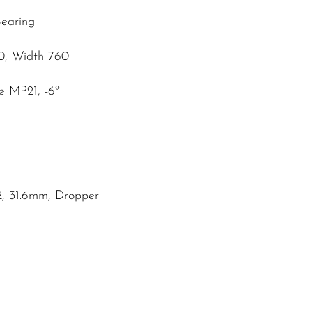
Bearing
0, Width 760
e MP21, -6º
2, 31.6mm, Dropper