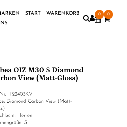
MARKEN
START
WARENKORB
0
0
UNS
bea OIZ M30 S Diamond
rbon View (Matt-Gloss)
.Nr. T22403KV
be: Diamond Carbon View (Matt-
ss)
chlecht: Herren
mengröße: S