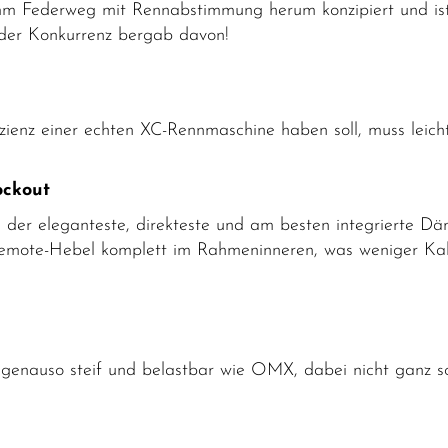
 Federweg mit Rennabstimmung herum konzipiert und ist d
r der Konkurrenz bergab davon!
izienz einer echten XC-Rennmaschine haben soll, muss leicht
ockout
ch der eleganteste, direkteste und am besten integrierte 
Remote-Hebel komplett im Rahmeninneren, was weniger Ka
nauso steif und belastbar wie OMX, dabei nicht ganz so 