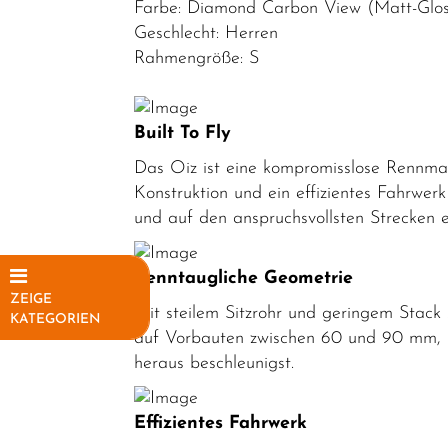
Farbe: Diamond Carbon View (Matt-Glos
Geschlecht: Herren
Rahmengröße: S
Built To Fly
Das Oiz ist eine kompromisslose Rennmasc
Konstruktion und ein effizientes Fahrwer
und auf den anspruchsvollsten Strecken e
Renntaugliche Geometrie
ZEIGE
Mit steilem Sitzrohr und geringem Stack 
KATEGORIEN
auf Vorbauten zwischen 60 und 90 mm, b
Elektrofahrräder
heraus beschleunigst.
Fahrräder
Effizientes Fahrwerk
Mountainbikes