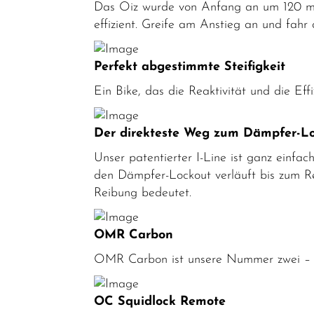
Das Oiz wurde von Anfang an um 120 mm
MTB-Fully
effizient. Greife am Anstieg an und fah
MTB-
Hardtail
Perfekt abgestimmte Steifigkeit
Rennräder
Ein Bike, das die Reaktivität und die Eff
Kinder-
Jugendfahrräder
Der direkteste Weg zum Dämpfer-L
Trekkingräder
Unser patentierter I-Line ist ganz einfa
den Dämpfer-Lockout verläuft bis zum 
Fahrradteile
Reibung bedeutet.
Fahrradzubehör
Helme /
OMR Carbon
Bekleidung
OMR Carbon ist unsere Nummer zwei – ge
SALE
OC Squidlock Remote
Top Artikel