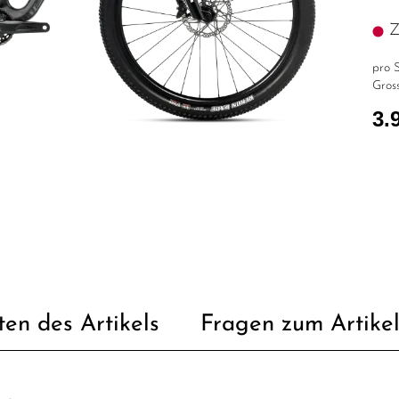
Z.
pro S
Gross
3.
ten des Artikels
Fragen zum Artike