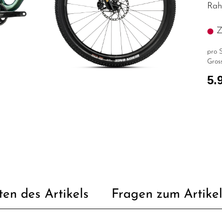
Rah
Z.
pro S
Gross
5.
ten des Artikels
Fragen zum Artike