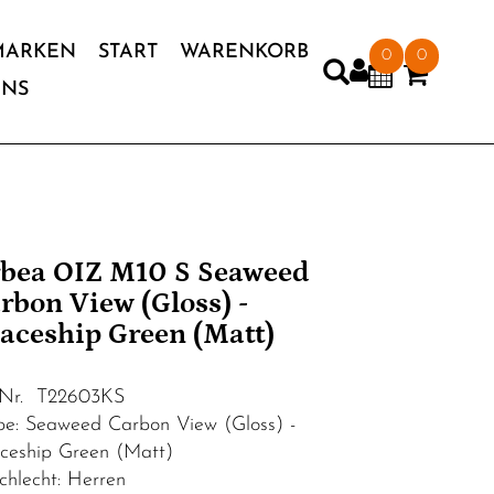
MARKEN
START
WARENKORB
0
0
UNS
bea OIZ M10 S Seaweed
rbon View (Gloss) -
aceship Green (Matt)
.Nr. T22603KS
be: Seaweed Carbon View (Gloss) -
ceship Green (Matt)
chlecht: Herren