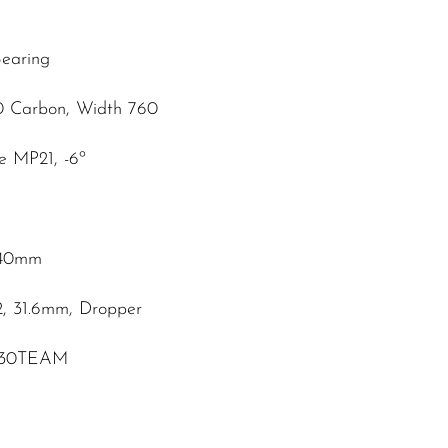
Bearing
0 Carbon, Width 760
e MP21, -6º
 140mm
2, 31.6mm, Dropper
MP30TEAM