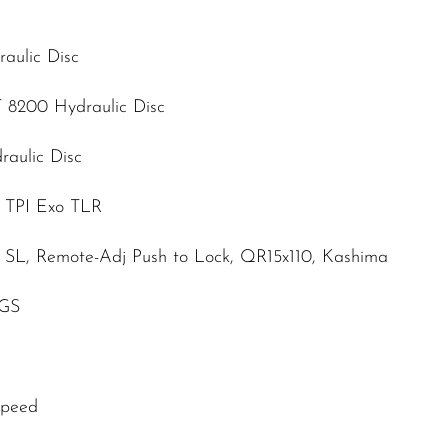
aulic Disc
 8200 Hydraulic Disc
aulic Disc
0 TPI Exo TLR
ip SL, Remote-Adj Push to Lock, QR15x110, Kashima
SGS
Speed