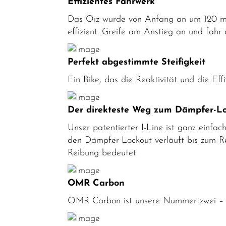
Effizientes Fahrwerk
MTB-Fully
Das Oiz wurde von Anfang an um 120 mm
effizient. Greife am Anstieg an und fah
MTB-
Hardtail
Perfekt abgestimmte Steifigkeit
Rennräder
Ein Bike, das die Reaktivität und die Eff
Kinder-
Jugendfahrräder
Der direkteste Weg zum Dämpfer-L
Trekkingräder
Unser patentierter I-Line ist ganz einfa
Fahrradteile
den Dämpfer-Lockout verläuft bis zum 
Reibung bedeutet.
Fahrradzubehör
Helme /
OMR Carbon
Bekleidung
OMR Carbon ist unsere Nummer zwei – ge
SALE
Top Artikel