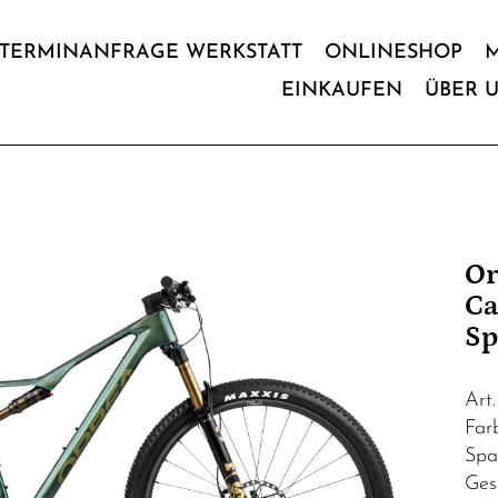
TERMINANFRAGE WERKSTATT
ONLINESHOP
EINKAUFEN
ÜBER 
Or
Ca
Sp
Art
Far
Spa
Ges