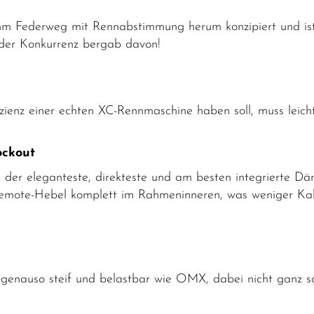
 Federweg mit Rennabstimmung herum konzipiert und ist d
r der Konkurrenz bergab davon!
izienz einer echten XC-Rennmaschine haben soll, muss leicht
ockout
ch der eleganteste, direkteste und am besten integrierte 
Remote-Hebel komplett im Rahmeninneren, was weniger Ka
nauso steif und belastbar wie OMX, dabei nicht ganz so 