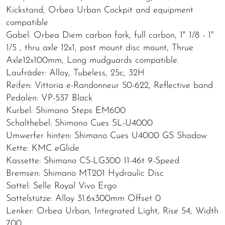
Kickstand, Orbea Urban Cockpit and equipment
compatible
Gabel: Orbea Diem carbon fork, full carbon, 1" 1/8 - 1"
1/5 , thru axle 12x1, post mount disc mount, Thrue
Axle12x100mm, Long mudguards compatible.
Laufräder: Alloy, Tubeless, 25c, 32H
Reifen: Vittoria e-Randonneur 50-622, Reflective band
Pedalen: VP-537 Black
Kurbel: Shimano Steps EM600
Schalthebel: Shimano Cues SL-U4000
Umwerfer hinten: Shimano Cues U4000 GS Shadow
Kette: KMC eGlide
Kassette: Shimano CS-LG300 11-46t 9-Speed
Bremsen: Shimano MT201 Hydraulic Disc
Sattel: Selle Royal Vivo Ergo
Sattelstütze: Alloy 31.6x300mm Offset 0
Lenker: Orbea Urban, Integrated Light, Rise 54, Width
700