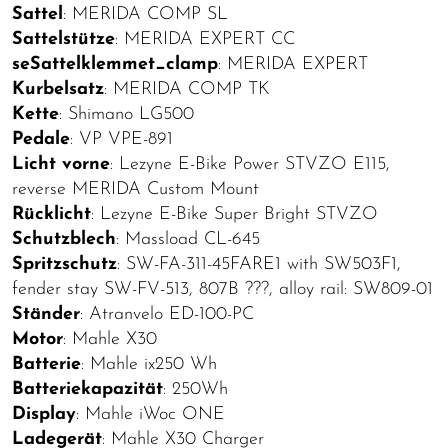
Sattel
: MERIDA COMP SL
Sattelstütze
: MERIDA EXPERT CC
seSattelklemmet_clamp
: MERIDA EXPERT
Kurbelsatz
: MERIDA COMP TK
Kette
: Shimano LG500
Pedale
: VP VPE-891
Licht vorne
: Lezyne E-Bike Power STVZO E115,
reverse MERIDA Custom Mount
Rücklicht
: Lezyne E-Bike Super Bright STVZO
Schutzblech
: Massload CL-645
Spritzschutz
: SW-FA-311-45FARE1 with SW503F1,
fender stay SW-FV-513, 807B ???, alloy rail: SW809-01
Ständer
: Atranvelo ED-100-PC
Motor
: Mahle X30
Batterie
: Mahle ix250 Wh
Batteriekapazität
: 250Wh
Display
: Mahle iWoc ONE
Ladegerät
: Mahle X30 Charger