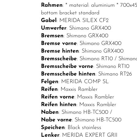
Rahmen
: * material: aluminium * 700x
E-Sport
bottom bracket standard
E-MTB
Gabel
: MERIDA SILEX CF2
Hardtail
Umwerfer
: Shimano GRX400
Bremsen
: Shimano GRX400
E-MTB Fully
Bremse vorne
: Shimano GRX400
E-City
Bremse hinten
: Shimano GRX400
Bremsscheibe
: Shimano RT10 / Shiman
E-Road
Bremsscheibe vorne
: Shimano RT10
E-Trekking
Bremsscheibe hinten
: Shimano RT26
Fahrräder
Felgen
: MERIDA COMP SL
Reifen
: Maxxis Rambler
Fahrradteile
Reifen vorne
: Maxxis Rambler
Fahrradzubehör
Reifen hinten
: Maxxis Rambler
Naben
: Shimano HB-TC500 /
Helme /
Nabe vorne
: Shimano HB-TC500
Bekleidung
Speichen
: Black stainless
SALE
Lenker
: MERIDA EXPERT GRII