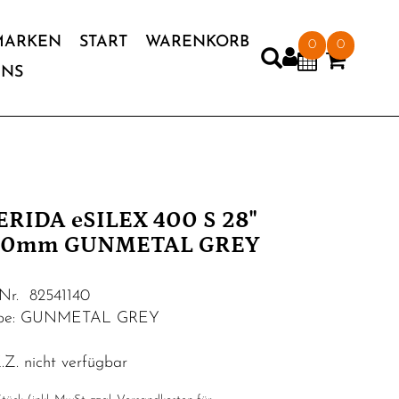
MARKEN
START
WARENKORB
0
0
UNS
RIDA eSILEX 400 S 28"
90mm GUNMETAL GREY
.Nr. 82541140
rbe: GUNMETAL GREY
Z. nicht verfügbar