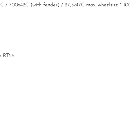
45C / 700x42C (with fender) / 27,5x47C max. wheelsize * 
o RT26