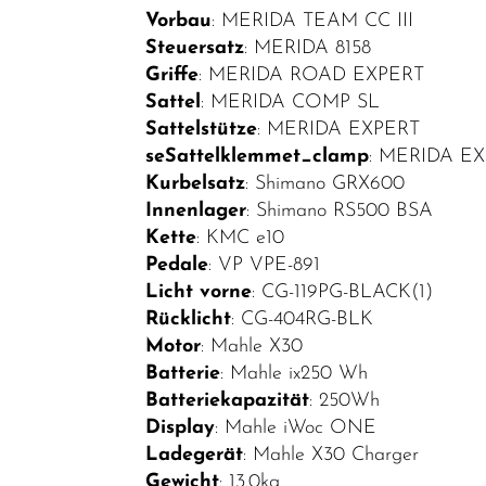
Vorbau
: MERIDA TEAM CC III
Top Artikel
Steuersatz
: MERIDA 8158
Neuheiten
Griffe
: MERIDA ROAD EXPERT
Sattel
: MERIDA COMP SL
Sattelstütze
: MERIDA EXPERT
seSattelklemmet_clamp
: MERIDA E
Kurbelsatz
: Shimano GRX600
Innenlager
: Shimano RS500 BSA
Kette
: KMC e10
Pedale
: VP VPE-891
Licht vorne
: CG-119PG-BLACK(1)
Rücklicht
: CG-404RG-BLK
Motor
: Mahle X30
Batterie
: Mahle ix250 Wh
Batteriekapazität
: 250Wh
Display
: Mahle iWoc ONE
Ladegerät
: Mahle X30 Charger
Gewicht
: 13.0kg