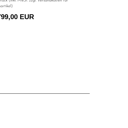
tück (inkl. MwSt. zzgl.
Versandkosten für
artikel
)
799,00 EUR
l