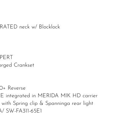
RATED neck w/ Blocklock
XPERT
orged Crankset
0+ Reverse
E integrated in MERIDA MIK HD carrier
ith Spring clip & Spanninga rear light
A/ SW-FA311-65E1