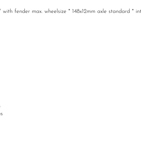
.4" with fender max. wheelsize * 148x12mm axle standard * i
s
us