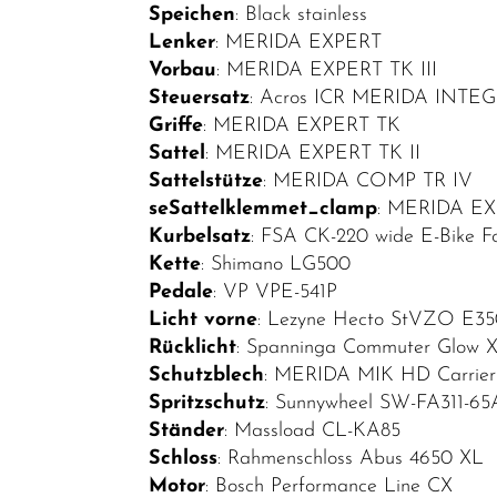
Speichen
: Black stainless
SALE
Lenker
: MERIDA EXPERT
Top Artikel
Vorbau
: MERIDA EXPERT TK III
Steuersatz
: Acros ICR MERIDA INTEG
Neuheiten
Griffe
: MERIDA EXPERT TK
Sattel
: MERIDA EXPERT TK II
Sattelstütze
: MERIDA COMP TR IV
seSattelklemmet_clamp
: MERIDA E
Kurbelsatz
: FSA CK-220 wide E-Bike F
Kette
: Shimano LG500
Pedale
: VP VPE-541P
Licht vorne
: Lezyne Hecto StVZO E35
Rücklicht
: Spanninga Commuter Glow X
Schutzblech
: MERIDA MIK HD Carrier w
Spritzschutz
: Sunnywheel SW-FA311-65
Ständer
: Massload CL-KA85
Schloss
: Rahmenschloss Abus 4650 XL
Motor
: Bosch Performance Line CX