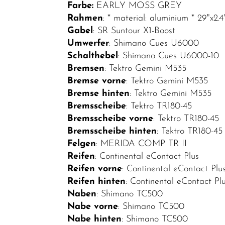
Elektrofahrräder
Farbe:
EARLY MOSS GREY
Rahmen
: * material: aluminium * 29"x2
E-Sport
Gabel
: SR Suntour X1-Boost
E-MTB
Umwerfer
: Shimano Cues U6000
Hardtail
Schalthebel
: Shimano Cues U6000-10
Bremsen
: Tektro Gemini M535
E-MTB Fully
Bremse vorne
: Tektro Gemini M535
E-City
Bremse hinten
: Tektro Gemini M535
Bremsscheibe
: Tektro TR180-45
E-Road
Bremsscheibe vorne
: Tektro TR180-45
E-Trekking
Bremsscheibe hinten
: Tektro TR180-45
Felgen
: MERIDA COMP TR II
Fahrräder
Reifen
: Continental eContact Plus
Fahrradteile
Reifen vorne
: Continental eContact Plu
Reifen hinten
: Continental eContact Pl
Fahrradzubehör
Naben
: Shimano TC500
Helme /
Nabe vorne
: Shimano TC500
Bekleidung
Nabe hinten
: Shimano TC500