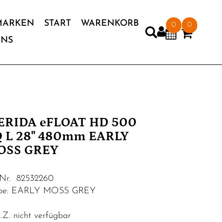
MARKEN
START
WARENKORB
0
0
UNS
ERIDA eFLOAT HD 500
 L 28" 480mm EARLY
OSS GREY
.Nr. 82532260
rbe: EARLY MOSS GREY
Z. nicht verfügbar