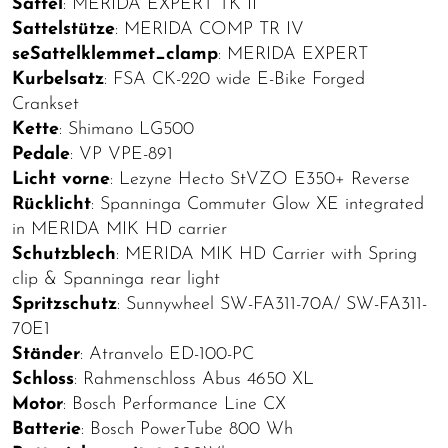
Sattel
: MERIDA EXPERT TK II
Sattelstütze
: MERIDA COMP TR IV
seSattelklemmet_clamp
: MERIDA EXPERT
Kurbelsatz
: FSA CK-220 wide E-Bike Forged
Crankset
Kette
: Shimano LG500
Pedale
: VP VPE-891
Licht vorne
: Lezyne Hecto StVZO E350+ Reverse
Rücklicht
: Spanninga Commuter Glow XE integrated
in MERIDA MIK HD carrier
Schutzblech
: MERIDA MIK HD Carrier with Spring
clip & Spanninga rear light
Spritzschutz
: Sunnywheel SW-FA311-70A/ SW-FA311-
70E1
Ständer
: Atranvelo ED-100-PC
Schloss
: Rahmenschloss Abus 4650 XL
Motor
: Bosch Performance Line CX
Batterie
: Bosch PowerTube 800 Wh