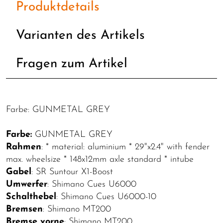
Produktdetails
Varianten des Artikels
Fragen zum Artikel
Farbe: GUNMETAL GREY
Farbe:
GUNMETAL GREY
Rahmen
: * material: aluminium * 29"x2.4" with fender
max. wheelsize * 148x12mm axle standard * intube
Gabel
: SR Suntour X1-Boost
Umwerfer
: Shimano Cues U6000
Schalthebel
: Shimano Cues U6000-10
Bremsen
: Shimano MT200
Bremse vorne
: Shimano MT200