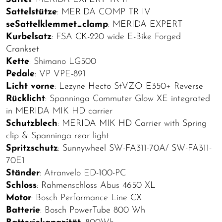
Sattelstütze
: MERIDA COMP TR IV
seSattelklemmet_clamp
: MERIDA EXPERT
Kurbelsatz
: FSA CK-220 wide E-Bike Forged
Crankset
Kette
: Shimano LG500
Pedale
: VP VPE-891
Licht vorne
: Lezyne Hecto StVZO E350+ Reverse
Rücklicht
: Spanninga Commuter Glow XE integrated
in MERIDA MIK HD carrier
Schutzblech
: MERIDA MIK HD Carrier with Spring
clip & Spanninga rear light
Spritzschutz
: Sunnywheel SW-FA311-70A/ SW-FA311-
70E1
Ständer
: Atranvelo ED-100-PC
Schloss
: Rahmenschloss Abus 4650 XL
Motor
: Bosch Performance Line CX
Batterie
: Bosch PowerTube 800 Wh