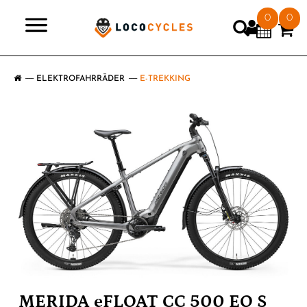
0
0
>
ELEKTROFAHRRÄDER
E-TREKKING
MERIDA eFLOAT CC 500 EQ S