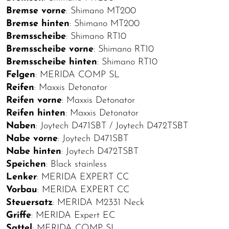
Bremse vorne
: Shimano MT200
Bremse hinten
: Shimano MT200
Bremsscheibe
: Shimano RT10
Bremsscheibe vorne
: Shimano RT10
Bremsscheibe hinten
: Shimano RT10
Felgen
: MERIDA COMP SL
Reifen
: Maxxis Detonator
Reifen vorne
: Maxxis Detonator
Reifen hinten
: Maxxis Detonator
Naben
: Joytech D471SBT / Joytech D472TSBT
Nabe vorne
: Joytech D471SBT
Nabe hinten
: Joytech D472TSBT
Speichen
: Black stainless
Lenker
: MERIDA EXPERT CC
Vorbau
: MERIDA EXPERT CC
Steuersatz
: MERIDA M2331 Neck
Griffe
: MERIDA Expert EC
Sattel
: MERIDA COMP SL