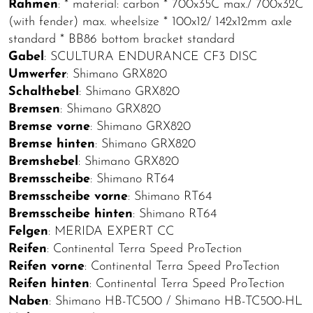
Rahmen
: * material: carbon * 700x35C max./ 700x32C
(with fender) max. wheelsize * 100x12/ 142x12mm axle
standard * BB86 bottom bracket standard
Gabel
: SCULTURA ENDURANCE CF3 DISC
Umwerfer
: Shimano GRX820
Schalthebel
: Shimano GRX820
Bremsen
: Shimano GRX820
Bremse vorne
: Shimano GRX820
Bremse hinten
: Shimano GRX820
Bremshebel
: Shimano GRX820
Bremsscheibe
: Shimano RT64
Bremsscheibe vorne
: Shimano RT64
Bremsscheibe hinten
: Shimano RT64
Felgen
: MERIDA EXPERT CC
Reifen
: Continental Terra Speed ProTection
Reifen vorne
: Continental Terra Speed ProTection
Reifen hinten
: Continental Terra Speed ProTection
Naben
: Shimano HB-TC500 / Shimano HB-TC500-HL