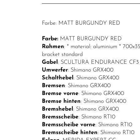
Fahrräder
Mountainbikes
Farbe: MATT BURGUNDY RED
Rennräder
Farbe:
MATT BURGUNDY RED
Performance
Rahmen
: * material: aluminium * 700x
Race-
bracket standard
Bikes
Gabel
: SCULTURA ENDURANCE CF3
Aero
Umwerfer
: Shimano GRX400
Race-
Schalthebel
: Shimano GRX400
Bremsen
: Shimano GRX400
Bikes
Bremse vorne
: Shimano GRX400
Endurance
Bremse hinten
: Shimano GRX400
Race-
Bremshebel
: Shimano GRX400
Bikes
Bremsscheibe
: Shimano RT10
Bremsscheibe vorne
: Shimano RT10
Gravel-
Bremsscheibe hinten
: Shimano RT10
Bikes