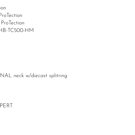
ion
ProTection
 ProTection
o HB-TC500-HM
s
AL neck w/diecast splitring
XPERT