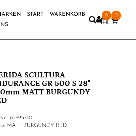
MARKEN
START
WARENKORB
0
0
UNS
ERIDA SCULTURA
DURANCE GR 500 S 28"
90mm MATT BURGUNDY
ED
.Nr. 82593740
rbe: MATT BURGUNDY RED