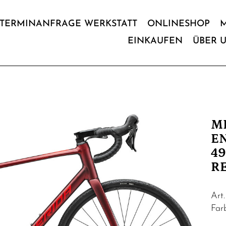
TERMINANFRAGE WERKSTATT
ONLINESHOP
EINKAUFEN
ÜBER 
M
EN
4
R
Art
Fa