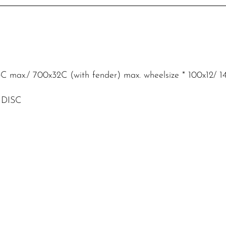
35C max./ 700x32C (with fender) max. wheelsize * 100x12/
 DISC