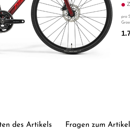
Z.
pro S
Gross
1.
ten des Artikels
Fragen zum Artike