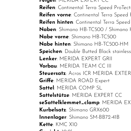
Felgen
: MERIDA EXPERT CC
Triathlon-
Reifen
: Continental Terra Speed ProTect
Bikes
Reifen vorne
: Continental Terra Speed 
Reifen hinten
: Continental Terra Speed
Kinder-
Naben
: Shimano HB-TC500 / Shiman
Jugendfahrräder
Nabe vorne
: Shimano HB-TC500
Trekkingräder
Nabe hinten
: Shimano HB-TC500-HM
Speichen
: Double Butted Black stainles
Fahrradteile
Lenker
: MERIDA EXPERT GRII
Fahrradzubehör
Vorbau
: MERIDA TEAM CC III
Steuersatz
: Acros ICR MERIDA EXTERN
Helme /
Griffe
: MERIDA ROAD Expert
Bekleidung
Sattel
: MERIDA COMP SL
SALE
Sattelstütze
: MERIDA EXPERT CC
seSattelklemmet_clamp
: MERIDA E
Top Artikel
Kurbelsatz
: Shimano GRX600
Neuheiten
Innenlager
: Shimano SM-BB72-41B
Kette
: KMC X10