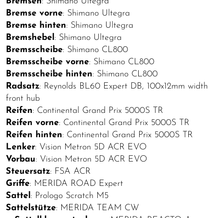
Bremsen
: Shimano Ultegra
Bremse vorne
: Shimano Ultegra
Bremse hinten
: Shimano Ultegra
Bremshebel
: Shimano Ultegra
Bremsscheibe
: Shimano CL800
Bremsscheibe vorne
: Shimano CL800
Bremsscheibe hinten
: Shimano CL800
Radsatz
: Reynolds BL60 Expert DB, 100x12mm width
front hub
Reifen
: Continental Grand Prix 5000S TR
Reifen vorne
: Continental Grand Prix 5000S TR
Reifen hinten
: Continental Grand Prix 5000S TR
Lenker
: Vision Metron 5D ACR EVO
Vorbau
: Vision Metron 5D ACR EVO
Steuersatz
: FSA ACR
Griffe
: MERIDA ROAD Expert
Sattel
: Prologo Scratch M5
Sattelstütze
: MERIDA TEAM CW