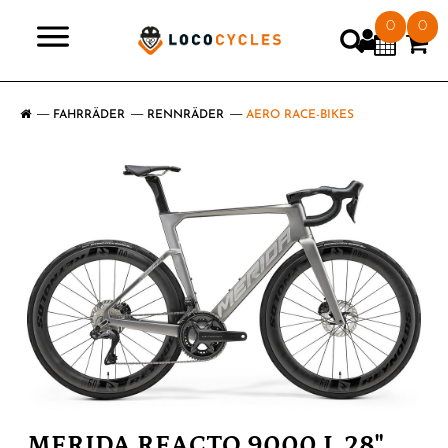
0
0
>
FAHRRÄDER
RENNRÄDER
AERO RACE-BIKES
MERIDA REACTO 9000 L 28"