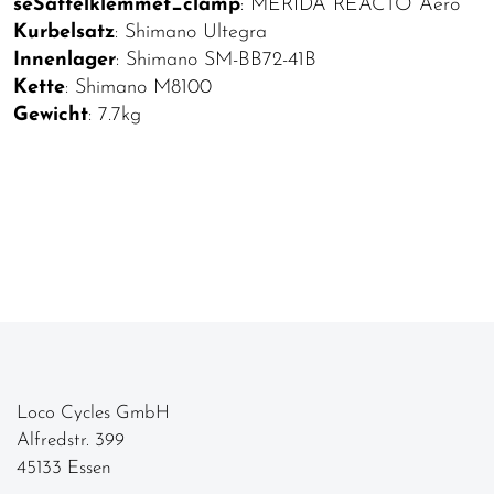
seSattelklemmet_clamp
: MERIDA REACTO Aero
Kurbelsatz
: Shimano Ultegra
Innenlager
: Shimano SM-BB72-41B
Kette
: Shimano M8100
Gewicht
: 7.7kg
Loco Cycles GmbH
Alfredstr. 399
45133 Essen