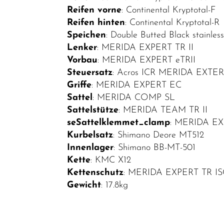
Reifen vorne
: Continental Kryptotal-F
Top Artikel
Reifen hinten
: Continental Kryptotal-R
Speichen
: Double Butted Black stainles
Neuheiten
Lenker
: MERIDA EXPERT TR II
Vorbau
: MERIDA EXPERT eTRII
Steuersatz
: Acros ICR MERIDA EXTE
Griffe
: MERIDA EXPERT EC
Sattel
: MERIDA COMP SL
Sattelstütze
: MERIDA TEAM TR II
seSattelklemmet_clamp
: MERIDA E
Kurbelsatz
: Shimano Deore MT512
Innenlager
: Shimano BB-MT-501
Kette
: KMC X12
Kettenschutz
: MERIDA EXPERT TR I
Gewicht
: 17.8kg