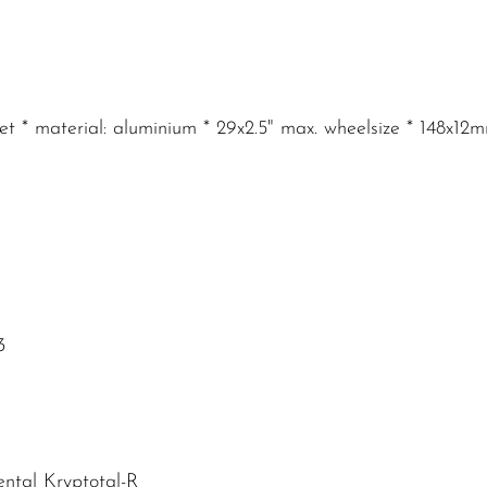
let * material: aluminium * 29x2.5" max. wheelsize * 148x
3
ental Kryptotal-R