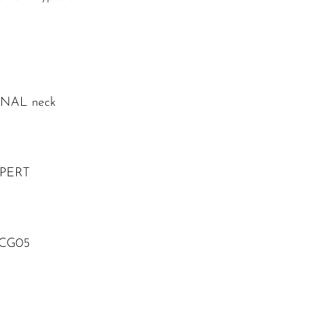
s
RNAL neck
XPERT
SCG05