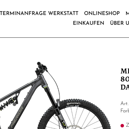
TERMINANFRAGE WERKSTATT
ONLINESHOP
EINKAUFEN
ÜBER 
M
80
D
Art
Far
Z.