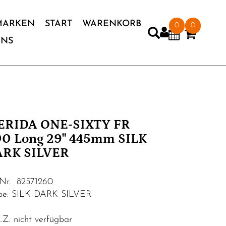
MARKEN
START
WARENKORB
0
0
UNS
ERIDA ONE-SIXTY FR
0 Long 29" 445mm SILK
ARK SILVER
.Nr. 82571260
be: SILK DARK SILVER
Z. nicht verfügbar