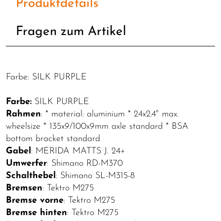
Produktdetails
Fragen zum Artikel
Farbe: SILK PURPLE
Farbe:
SILK PURPLE
Rahmen
: * material: aluminium * 24x2.4" max.
wheelsize * 135x9/100x9mm axle standard * BSA
bottom bracket standard
Gabel
: MERIDA MATTS J. 24+
Umwerfer
: Shimano RD-M370
Schalthebel
: Shimano SL-M315-8
Bremsen
: Tektro M275
Bremse vorne
: Tektro M275
Bremse hinten
: Tektro M275