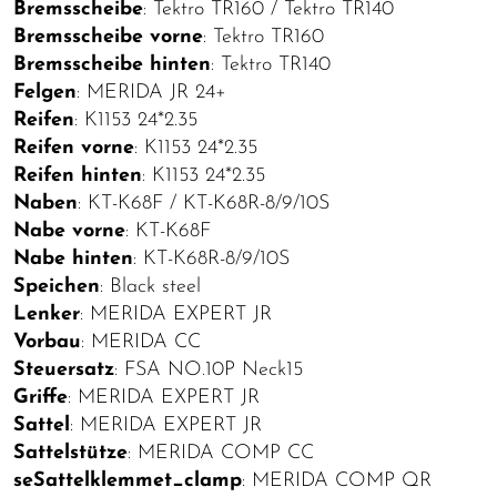
Bremsscheibe
: Tektro TR160 / Tektro TR140
Bremsscheibe vorne
: Tektro TR160
Bremsscheibe hinten
: Tektro TR140
Felgen
: MERIDA JR 24+
Reifen
: K1153 24*2.35
Reifen vorne
: K1153 24*2.35
Reifen hinten
: K1153 24*2.35
Naben
: KT-K68F / KT-K68R-8/9/10S
Nabe vorne
: KT-K68F
Nabe hinten
: KT-K68R-8/9/10S
Speichen
: Black steel
Lenker
: MERIDA EXPERT JR
Vorbau
: MERIDA CC
Steuersatz
: FSA NO.10P Neck15
Griffe
: MERIDA EXPERT JR
Sattel
: MERIDA EXPERT JR
Sattelstütze
: MERIDA COMP CC
seSattelklemmet_clamp
: MERIDA COMP QR