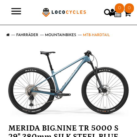
0
0
>
FAHRRÄDER
MOUNTAINBIKES
MTB-HARDTAIL
MERIDA BIG.NINE TR 5000 S
29" 380mm SILK STEEL BLUE