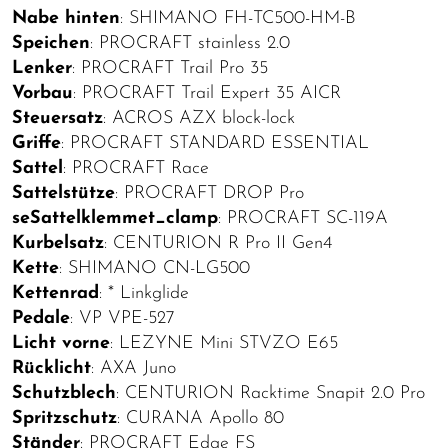
Nabe hinten
: SHIMANO FH-TC500-HM-B
Speichen
: PROCRAFT stainless 2.0
Lenker
: PROCRAFT Trail Pro 35
Vorbau
: PROCRAFT Trail Expert 35 AICR
Steuersatz
: ACROS AZX block-lock
Griffe
: PROCRAFT STANDARD ESSENTIAL
Sattel
: PROCRAFT Race
Sattelstütze
: PROCRAFT DROP Pro
seSattelklemmet_clamp
: PROCRAFT SC-119A
Kurbelsatz
: CENTURION R Pro II Gen4
Kette
: SHIMANO CN-LG500
Kettenrad
: * Linkglide
Pedale
: VP VPE-527
Licht vorne
: LEZYNE Mini STVZO E65
Rücklicht
: AXA Juno
Schutzblech
: CENTURION Racktime Snapit 2.0 Pro
Spritzschutz
: CURANA Apollo 80
Ständer
: PROCRAFT Edge FS